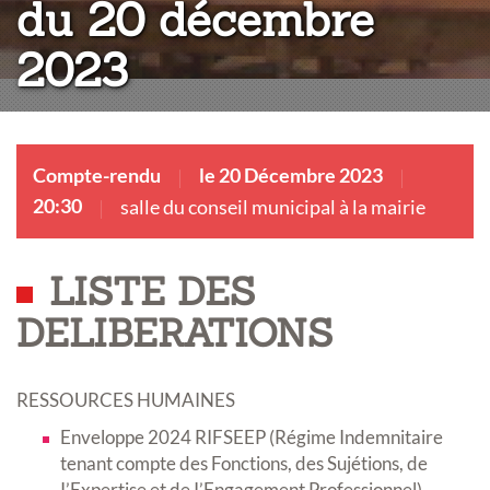
du 20 décembre
2023
Compte-rendu
le 20 Décembre 2023
20:30
salle du conseil municipal à la mairie
LISTE DES
DELIBERATIONS
RESSOURCES HUMAINES
Enveloppe 2024 RIFSEEP (Régime Indemnitaire
tenant compte des Fonctions, des Sujétions, de
I’Expertise et de I’Engagement Professionnel),