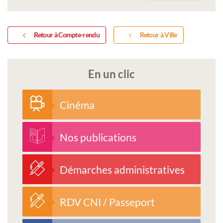
compte_rendu_cm_24.03
Retour à Compte-rendu
Retour à Ville
En un clic
Cinéma
Nos publications
Démarches administratives
RDV CNI / Passeport