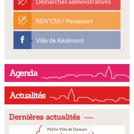
Démarches administratives
RDV CNI / Passeport
Ville de Réalmont
Agenda
Actualités
Dernières actualités
Demain
Ville