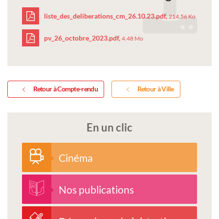
liste_des_deliberations_cm_26.10.23.pdf,
214.56 Ko
pv_26_octobre_2023.pdf,
4.48 Mo
liste_des_deliberations
pv_26_octobre_2023.pd
Retour à Compte-rendu
Retour à Ville
En un clic
Cinéma
Nos publications