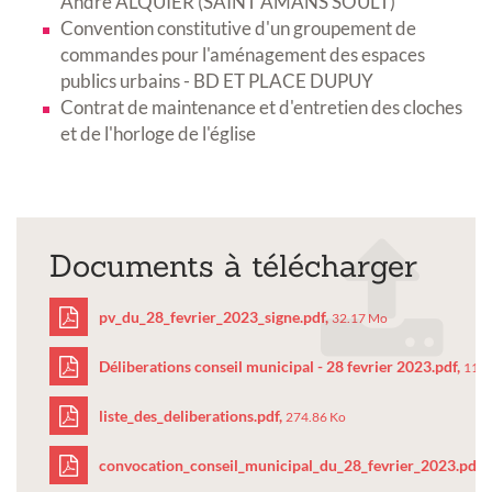
André ALQUIER (SAINT AMANS SOULT)
Convention constitutive d'un groupement de
commandes pour l'aménagement des espaces
publics urbains - BD ET PLACE DUPUY
Contrat de maintenance et d'entretien des cloches
et de l'horloge de l'église
Documents à télécharger
pv_du_28_fevrier_2023_signe.pdf,
32.17 Mo
Déliberations conseil municipal - 28 fevrier 2023.pdf,
11.3
pv_du_28_fevrier_2023_
liste_des_deliberations.pdf,
274.86 Ko
Déliberations
convocation_conseil_municipal_du_28_fevrier_2023.pdf,
conseil
liste_des_deliberations.