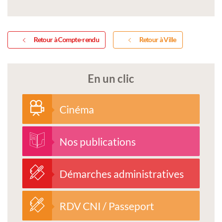
municipal
convocation_conseil_mu
-
Retour à Compte-rendu
Retour à Ville
28
fevrier
En un clic
2023.pdf
Cinéma
Nos publications
Démarches administratives
RDV CNI / Passeport