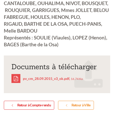
CANTALOUBE, OUHALIMA, NIVOT, BOUSQUET,
ROUQUIER, GARRIGUES, Mmes JOLLET, BELOU
FABREGUE, HOULES, HENON, PLO,
RIGAUD, BARTHE DE LA OSA, PUECH-PANIS,
Melle BARDOU
Représentés :
SOULIE (Viaules), LOPEZ (Henon),
BAGES (Barthe de la Osa)
Documents à télécharger
pv_cm_28.09.2015_v3_ok.pdf,
16.74 Ko
pv_cm_28.09.2015_v3_o
Retour à Compte-rendu
Retour à Ville