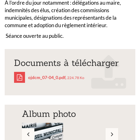
À l’ordre du jour notamment : délégations au maire,
indemnités des élus, création des commissions
municipales, désignations des représentants de la
commune et adoption du règlement intérieur.
Séance ouverte au public.
Documents à télécharger
ojdcm_07-04_0.pdf,
224.78 Ko
ojdcm_07-
04_0.pdf
Album photo