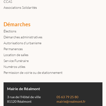
CCAS
Associations Solidarités
Démarches
Élections
Démarches administratives
Autorisations d'urbanisme
Permanences
Location de salles
Service Funéraire
Numéros utiles
Permission de voirie ou de stationnement
Mairie de Réalmont
3 rue de l'Hôtel de ville
05 63 79 25 80
81120 Réalmont
mairie@realmont.fr