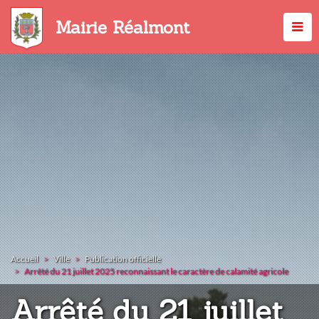
Aller
au
Mairie Réalmont
contenu
principal
Accueil
Ville
Publication officielle
Arrêté du 21 juillet 2025 reconnaissant le caractère de calamité agricole
Arrêté du 21 juillet