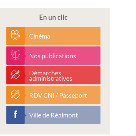
En un clic
Cinéma
Nos publications
Démarches
administratives
RDV CNI / Passeport
Ville de Réalmont