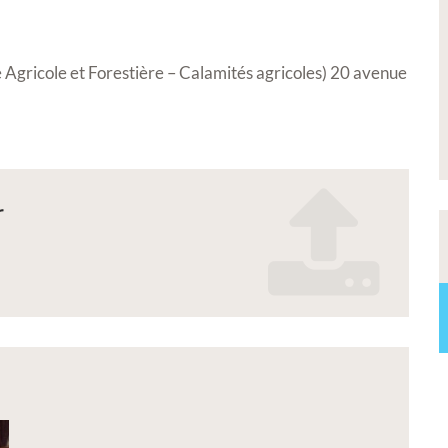
tion de peintures,
convention Peti
ures et photos
Demain
 Agricole et Forestière – Calamités agricoles) 20 avenue
aitez exposer vos oeuvres lors de notre
 annuelle ?
r
icole.pdf