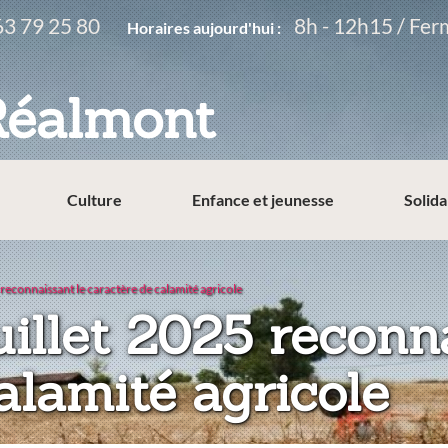
63 79 25 80
8h - 12h15 / Fer
Horaires aujourd'hui :
Réalmont
Culture
Enfance et jeunesse
Solida
 reconnaissant le caractère de calamité agricole
uillet 2025 reconn
alamité agricole