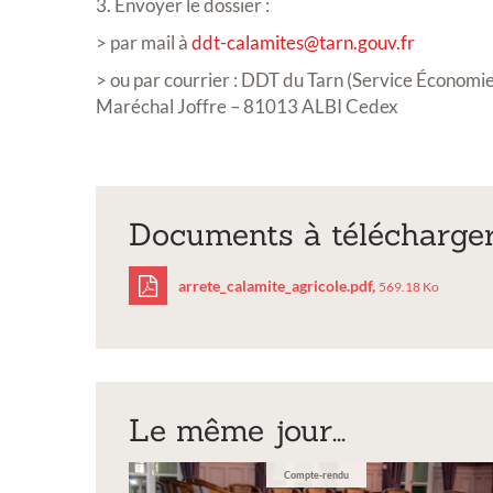
exposi
3. Envoyer le dossier :
sculpt
> par mail à
ddt-calamites@tarn.gouv.fr
> ou par courrier : DDT du Tarn (Service Économie
Vous souh
exposition
Maréchal Joffre – 81013 ALBI Cedex
Documents à télécharge
arrete_calamite_agricole.pdf,
569.18 Ko
arrete_calamite_agr
Le même jour...
Compte-rendu