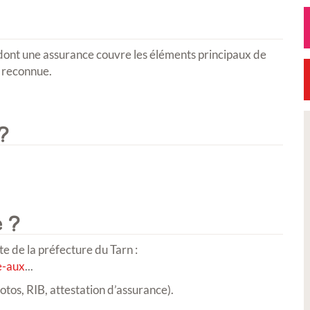
, dont une assurance couvre les éléments principaux de
e reconnue.
?
Exposition
Petite Vill
 ?
te de la préfecture du Tarn :
e-aux
...
hotos, RIB, attestation d’assurance).
ption Réal'Art 2026 -
Signature de l'