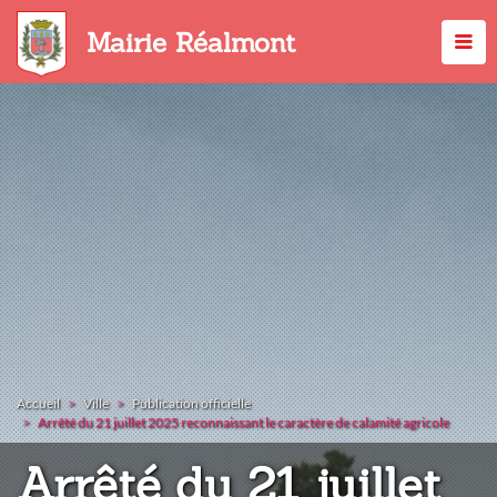
Aller
au
Mairie Réalmont
contenu
principal
Accueil
Ville
Publication officielle
Arrêté du 21 juillet 2025 reconnaissant le caractère de calamité agricole
Arrêté du 21 juillet