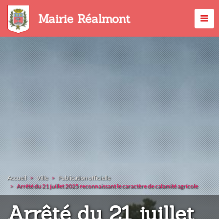
Aller
au
Mairie Réalmont
contenu
principal
Accueil
Ville
Publication officielle
Arrêté du 21 juillet 2025 reconnaissant le caractère de calamité agricole
Arrêté du 21 juillet