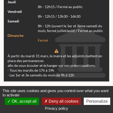
Jeudi
8h - 12h15 / Fermé au public
Vendredi
8h - 12h15 / 13h30 - 16h30
Samedi
8h - 12h (ouvert le 1er et 3ème samedi du
mois, fermé juillet/août) / Fermé au public
Dimanche
Fermé
À partir du mardi 31 mars, le maire et les adjoints mettent en
place des permanences
afin de vous écouter et échanger sur vos préoccupations.
- Tous les mardis de 17h à 19h
- Les 1er et 3e samedis du mois de 9h à 12h
Actualités
Archives
Agenda
This site uses cookies and gives you control over what you want
to activate
Contactez-nous
Mentions légales
OK, accept all
Deny all cookies
Personalize
© tous droits réservés Mairie de Réalmont 2024 -
Conception & Réalisation Web RK Création
Privacy policy