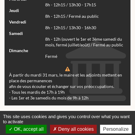
8h - 12h15 / 13h30 - 17h15
Jeudi
8h - 12h15 / Fermé au public
Vendredi
8h - 12h15 / 13h30 - 16h30
Samedi
8h - 12h (ouvert le 1er et 3ème samedi du
mois, fermé juillet/août) / Fermé au public
Dimanche
Fermé
À partir du mardi 31 mars, le maire et les adjoints mettent en
place des permanences
afin de vous écouter et échanger sur vos préoccupations.
- Tous les mardis de 17h à 19h
- Les 1er et 3e samedis du mois de 9h à 12h
Actualités
Archives
Agenda
This site uses cookies and gives you control over what you want
to activate
Contactez-nous
Mentions légales
OK, accept all
Deny all cookies
Personalize
© tous droits réservés Mairie de Réalmont 2024 -