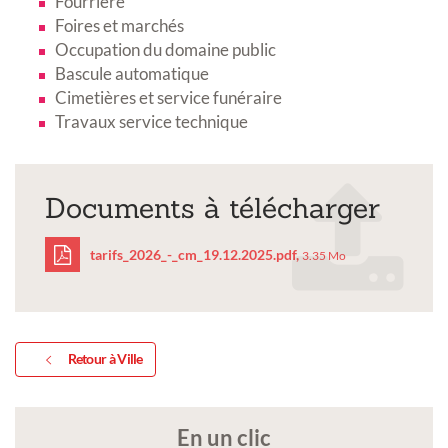
Fourrière
Foires et marchés
Occupation du domaine public
Bascule automatique
Cimetières et service funéraire
Travaux service technique
Documents à télécharger
tarifs_2026_-_cm_19.12.2025.pdf,
3.35 Mo
tarifs_2026_-
_cm_19.12.2025.pdf
Retour à Ville
En un clic