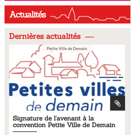
Actualités
Dernières actualités
Demain
Ville
t à la
Tarifs 2026 des services
lle de Demain
municipaux