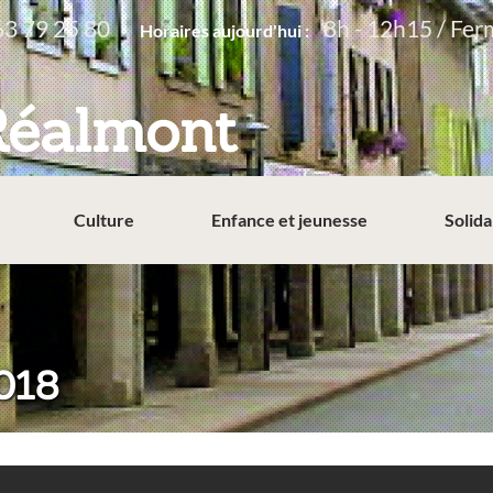
63 79 25 80
8h - 12h15 / Fer
Horaires aujourd'hui :
Réalmont
Culture
Enfance et jeunesse
Solida
018