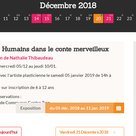
Décembre 2018
11
12
13
14
15
16
17
18
19
20
21
22
23
Humains dans le conte merveilleux
on de Nathalie Thibaudeau
mercredi 05/12 au jeudi 10/01.
avec l'artiste plasticienne le samedi 05 janvier 2019 de 14h à
- sur inscription de 6 à 12 ans
servations :
de Communes Centre Tarn
Exposition
du 05 déc. 2018 au 11 jan. 2019
ujourd'hui
Vendredi 21 Décembre 2018