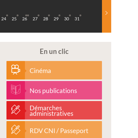
24
25
26
27
28
29
30
31
En un clic
Cinéma
Nos publications
Démarches
administratives
RDV CNI / Passeport