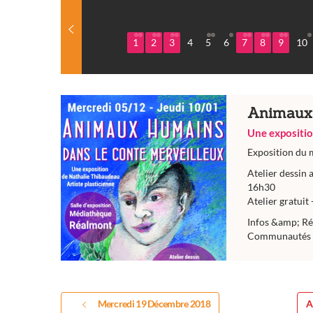
1
2
3
4
5
6
7
8
9
10
Animaux 
Une expositi
Exposition du 
Atelier dessin 
16h30
Atelier gratuit 
Infos &amp; Ré
Communautés 
Mercredi 19 Décembre 2018
A