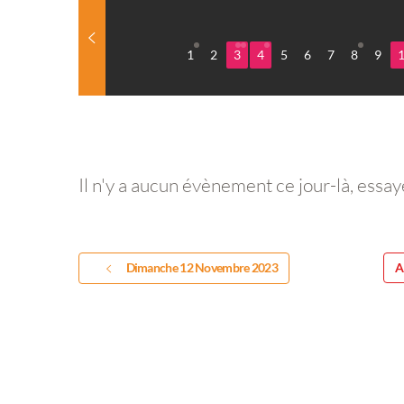
1
2
3
4
5
6
7
8
9
Il n'y a aucun évènement ce jour-là, essay
Dimanche 12 Novembre 2023
A