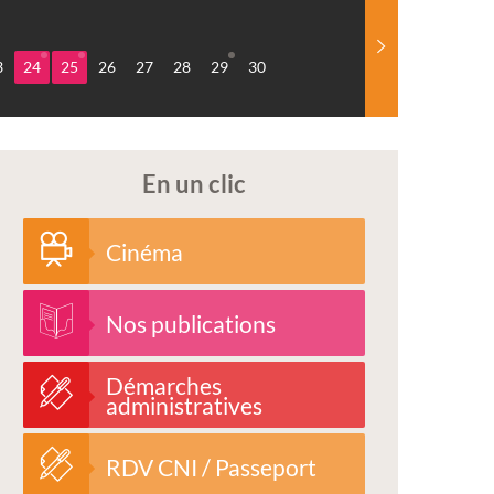
3
24
25
26
27
28
29
30
En un clic
Cinéma
Nos publications
Démarches
administratives
RDV CNI / Passeport