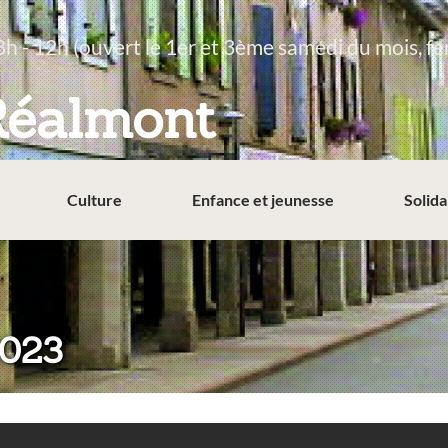
8h - 12h (ouvert le 1er et 3ème samedi du mois, fe
Réalmont
Culture
Enfance et jeunesse
Solida
2023