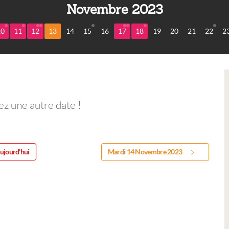
Novembre 2023
10
11
12
13
14
15
16
17
18
19
20
21
22
2
ez une autre date !
ujourd'hui
Mardi 14 Novembre 2023