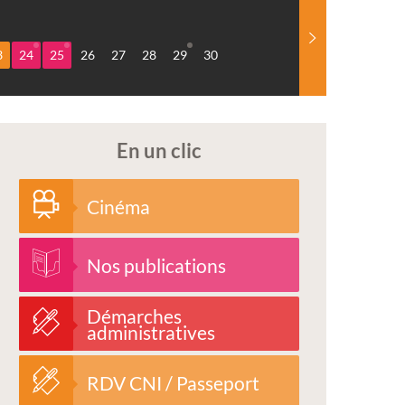
3
24
25
26
27
28
29
30
En un clic
Cinéma
Nos publications
Démarches
administratives
RDV CNI / Passeport