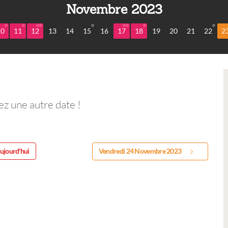
Novembre 2023
10
11
12
13
14
15
16
17
18
19
20
21
22
2
ez une autre date !
ujourd'hui
Vendredi 24 Novembre 2023