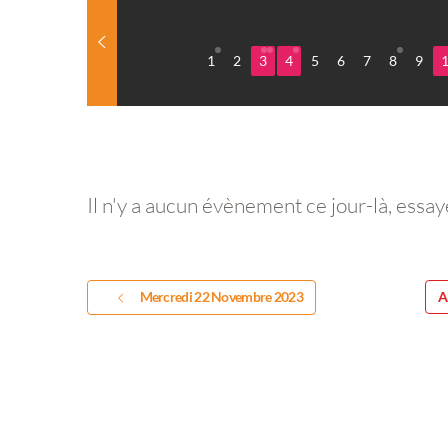
1
2
3
4
5
6
7
8
9
Il n'y a aucun évènement ce jour-là, essay
Mercredi 22 Novembre 2023
A