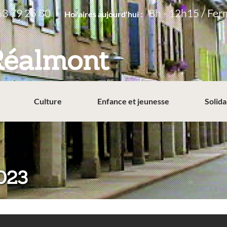
63 79 25 80
8h - 12h15 / Fer
Horaires aujourd'hui :
Réalmont
Culture
Enfance et jeunesse
Solida
023