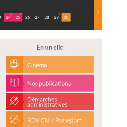
3
24
25
26
27
28
29
30
En un clic
Cinéma
Nos publications
Démarches
administratives
RDV CNI / Passeport