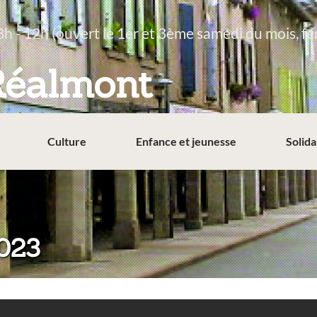
8h - 12h (ouvert le 1er et 3ème samedi du mois, fe
Réalmont
Culture
Enfance et jeunesse
Solida
023