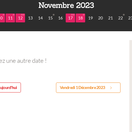
Novembre 2023
10
11
12
13
14
15
16
17
18
19
20
21
22
2
ez une autre date !
ujourd'hui
Vendredi 1 Décembre 2023