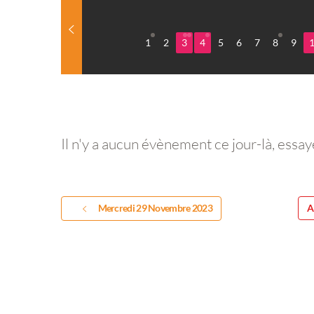
1
2
3
4
5
6
7
8
9
Il n'y a aucun évènement ce jour-là, essay
Mercredi 29 Novembre 2023
A