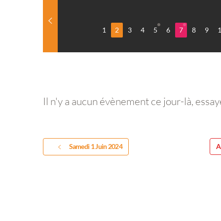
1
2
3
4
5
6
7
8
9
Il n'y a aucun évènement ce jour-là, essay
Samedi 1 Juin 2024
A