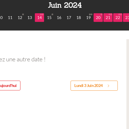
Juin 2024
10
11
12
13
14
15
16
17
18
19
20
21
22
2
ez une autre date !
ujourd'hui
Lundi 3 Juin 2024