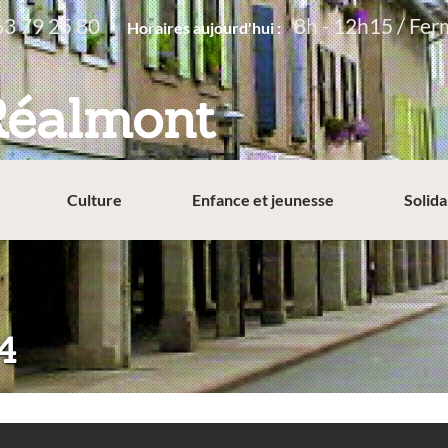
63 79 25 80
8h - 12h15 / Fer
Horaires aujourd'hui :
Réalmont
Culture
Enfance et jeunesse
Solida
4