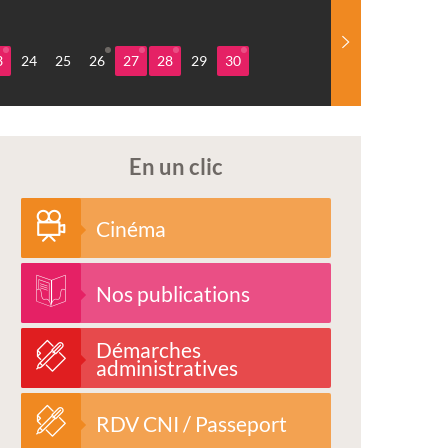
3
24
25
26
27
28
29
30
En un clic
Cinéma
Nos publications
Démarches
administratives
RDV CNI / Passeport