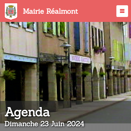
Aller
au
Mairie Réalmont
contenu
principal
:
Agenda
Dimanche 23 Juin 2024