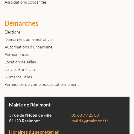
Associations Solidarités
Démarches
Élections
Démarches administratives
Autorisations d'urbanisme
Permanences
Location de salles
Service Funéraire
Numéros utiles
Permission de voirie ou de stationnement
Mairie de Réalmont
3 rue de l'Hôtel de ville
05 63 79 25 80
81120 Réalmont
mairie@realmont.fr
Horaires du secrétariat