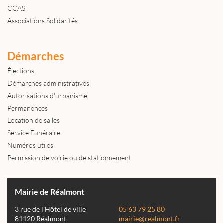
CCAS
Associations Solidarités
Démarches
Élections
Démarches administratives
Autorisations d'urbanisme
Permanences
Location de salles
Service Funéraire
Numéros utiles
Permission de voirie ou de stationnement
Mairie de Réalmont
3 rue de l'Hôtel de ville
05 63 79 25 80
81120 Réalmont
mairie@realmont.fr