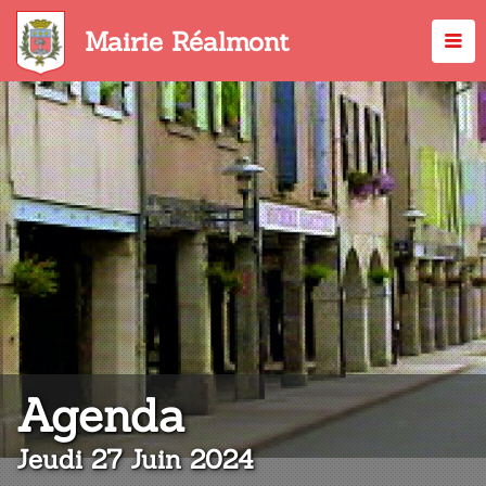
Aller
au
Mairie Réalmont
contenu
principal
:
Agenda
Jeudi 27 Juin 2024