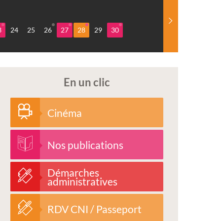
3
24
25
26
27
28
29
30
En un clic
Cinéma
Nos publications
Démarches
administratives
RDV CNI / Passeport