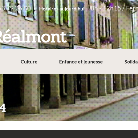
63 79 25 80
8h - 12h15 / Fer
Horaires aujourd'hui :
Réalmont
Culture
Enfance et jeunesse
Solida
4