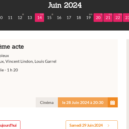
Juin 2024
10
11
12
13
14
15
16
17
18
19
20
21
22
2
ème acte
pieux
ux, Vincent Lindon, Louis Garrel
e - 1 h 20
Cinéma
le 28 Juin 2024 à 20:30
ujourd'hui
Samedi 29 Juin 2024