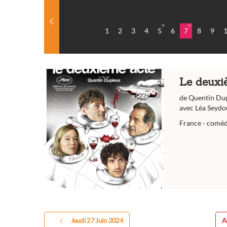
1
2
3
4
5
6
7
8
9
Le deuxi
de Quentin Du
avec Léa Seydo
France - comédi
Jeudi 27 Juin 2024
A