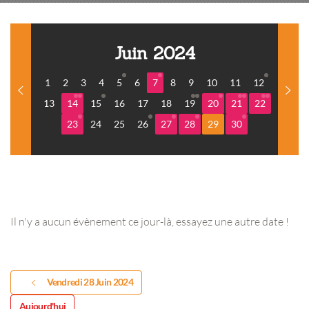
Juin 2024
1
2
3
4
5
6
7
8
9
10
11
12
13
14
15
16
17
18
19
20
21
22
23
24
25
26
27
28
29
30
Il n'y a aucun évènement ce jour-là, essayez une autre date !
Vendredi 28 Juin 2024
Aujourd'hui