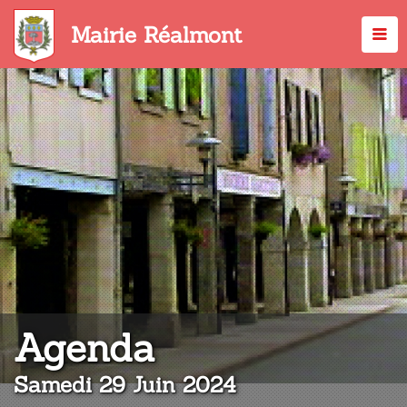
Aller
au
Mairie Réalmont
contenu
principal
:
Agenda
Samedi 29 Juin 2024