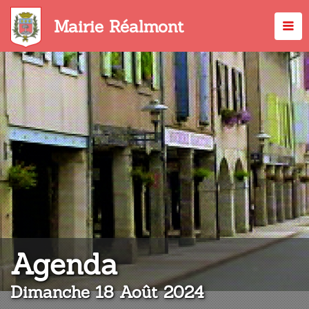
Aller
au
Mairie Réalmont
contenu
principal
:
Agenda
Dimanche 18 Août 2024