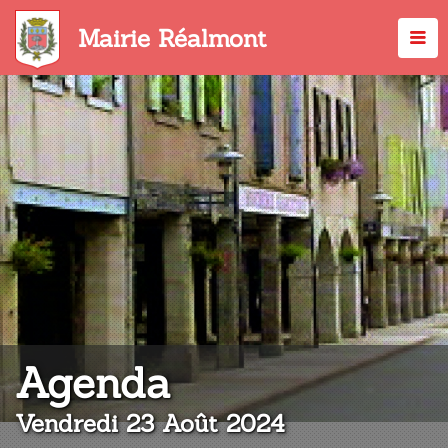
Aller
au
Mairie Réalmont
contenu
principal
:
Agenda
Vendredi 23 Août 2024