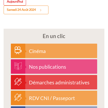
Aujourd'hui
Samedi 24 Août 2024
En un clic
Cinéma
Nos publications
Démarches administratives
RDV CNI / Passeport