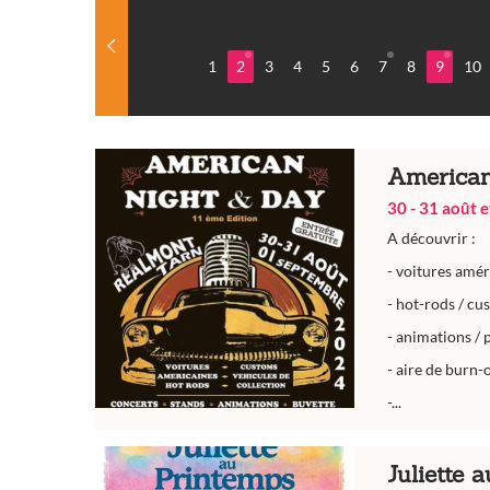
1
2
3
4
5
6
7
8
9
10
American
30 - 31 août 
A découvrir :
- voitures amér
- hot-rods / cu
- animations / 
- aire de burn-
-...
Juliette 