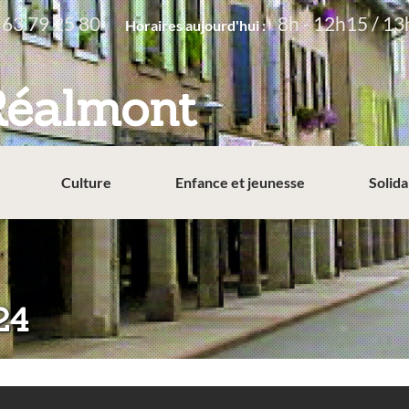
 63 79 25 80
8h - 12h15 / 13
Horaires aujourd'hui :
Réalmont
Culture
Enfance et jeunesse
Solida
24