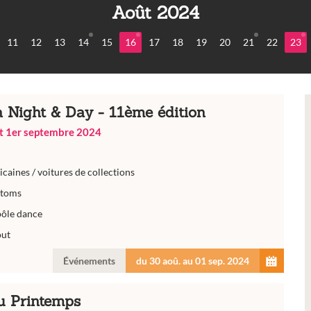
Août 2024
11
12
13
14
15
16
17
18
19
20
21
22
23
 Night & Day - 11ème édition
et 1er septembre 2024
icaines / voitures de collections
stoms
pôle dance
out
Événements
du 30 aoû. au 01 sep. 2024
au Printemps