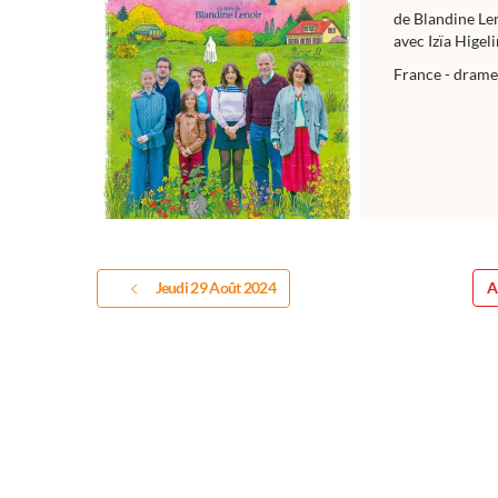
de Blandine Le
avec Izïa Higel
France - drame 
Jeudi 29 Août 2024
A