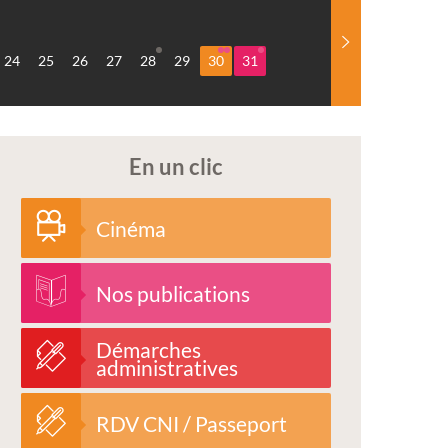
24
25
26
27
28
29
30
31
En un clic
Cinéma
Nos publications
Démarches
administratives
RDV CNI / Passeport