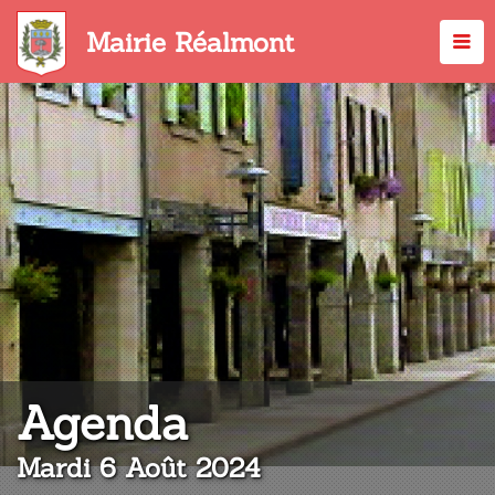
Aller
au
Mairie Réalmont
contenu
principal
:
Agenda
Mardi 6 Août 2024