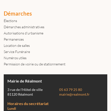
Démarches
Élections
Démarches administratives
Autorisations d'urbanisme
Permanences
Location de salles
Service Funéraire
Numéros utiles
Permission de voirie ou de stationnement
Mairie de Réalmont
3 rue de l'Hôtel de ville
05 63 79 25 80
81120 Réalmont
mairie@realmont.fr
Horaires du secrétariat
Lundi