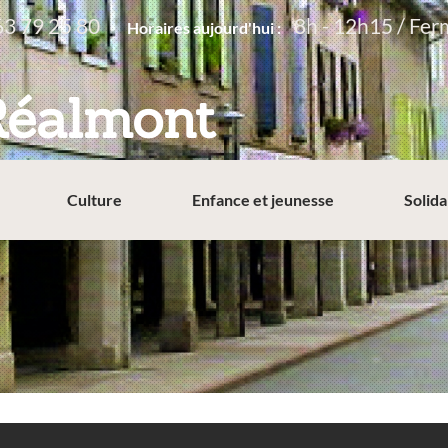
63 79 25 80
8h - 12h15 / Fer
Horaires aujourd'hui :
Réalmont
Culture
Enfance et jeunesse
Solida