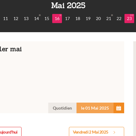
Mai 2025
11
12
13
14
15
16
17
18
19
20
21
22
23
1er mai
Quotidien
le 01 Mai 2025
ujourd'hui
Vendredi 2 Mai 2025