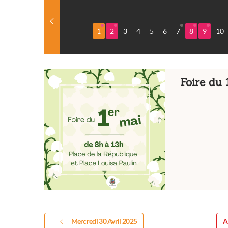
1
2
3
4
5
6
7
8
9
10
Foire du 
Mercredi 30 Avril 2025
A