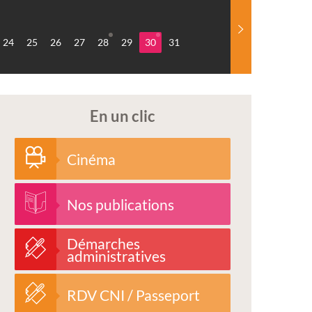
24
25
26
27
28
29
30
31
En un clic
Cinéma
Nos publications
Démarches
administratives
RDV CNI / Passeport