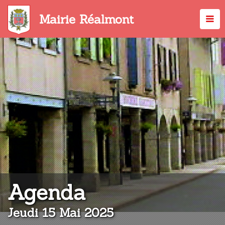
Aller
au
Mairie Réalmont
contenu
principal
:
Agenda
Jeudi 15 Mai 2025