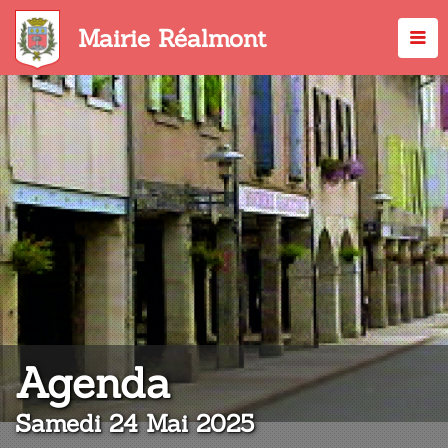
Aller
au
Mairie Réalmont
contenu
principal
:
Agenda
Samedi 24 Mai 2025