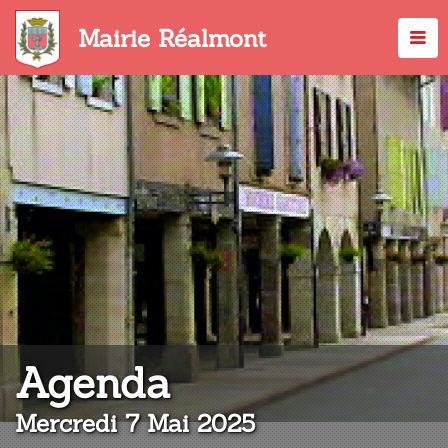
Aller
au
Mairie Réalmont
contenu
principal
:
Agenda
Mercredi 7 Mai 2025