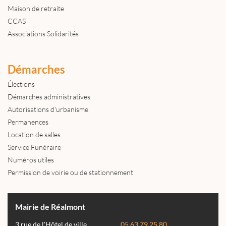
Maison de retraite
CCAS
Associations Solidarités
Démarches
Élections
Démarches administratives
Autorisations d'urbanisme
Permanences
Location de salles
Service Funéraire
Numéros utiles
Permission de voirie ou de stationnement
Mairie de Réalmont
3 rue de l'Hôtel de ville
05 63 79 25 80