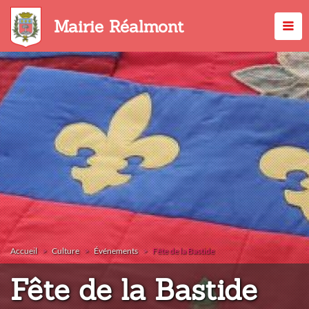
Aller
au
Mairie Réalmont
contenu
principal
Accueil
Culture
Événements
Fête de la Bastide
:
Fête de la Bastide