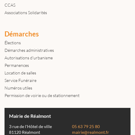
CCAS
Associations Solidarités
Démarches
Élections
Démarches administratives
Autorisations d'urbanisme
Permanences
Location de salles
Service Funéraire
Numéros utiles
Permission de voirie ou de stationnement
Mairie de Réalmont
3 rue de l'Hôtel de ville
05 63 79 25 80
81120 Réalmont
mairie@realmont.fr