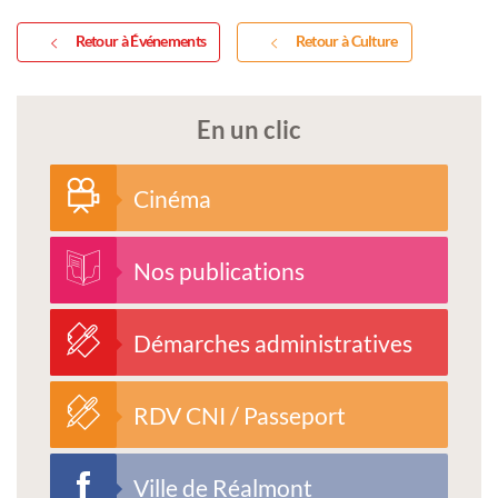
Retour à Événements
Retour à Culture
En un clic
Cinéma
Nos publications
Démarches administratives
RDV CNI / Passeport
Ville de Réalmont