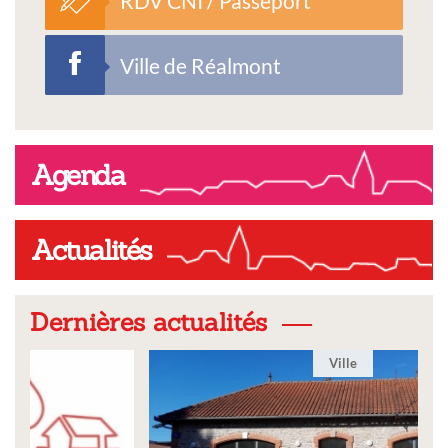
RDV CNI / Passeport
Ville de Réalmont
Agenda
Actualités
Dernières actualités
Ville