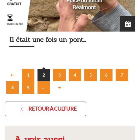
Il était une fois un pont...
1
2
3
4
5
6
7
8
9
…
RETOUR À CULTURE
A voir aussi