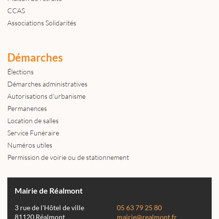
CCAS
Associations Solidarités
Démarches
Élections
Démarches administratives
Autorisations d'urbanisme
Permanences
Location de salles
Service Funéraire
Numéros utiles
Permission de voirie ou de stationnement
Mairie de Réalmont
3 rue de l'Hôtel de ville
05 63 79 25 80
81120 Réalmont
mairie@realmont.fr