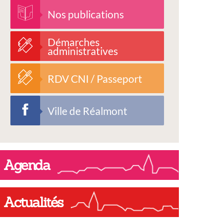
Nos publications
Démarches
administratives
RDV CNI / Passeport
Ville de Réalmont
Agenda
Actualités