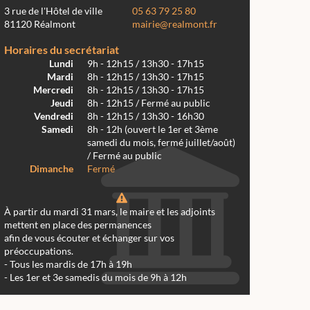
3 rue de l'Hôtel de ville
05 63 79 25 80
81120 Réalmont
mairie@realmont.fr
Horaires du secrétariat
Lundi
9h - 12h15 / 13h30 - 17h15
Mardi
8h - 12h15 / 13h30 - 17h15
Mercredi
8h - 12h15 / 13h30 - 17h15
Jeudi
8h - 12h15 / Fermé au public
Vendredi
8h - 12h15 / 13h30 - 16h30
Samedi
8h - 12h (ouvert le 1er et 3ème
samedi du mois, fermé juillet/août)
/ Fermé au public
Dimanche
Fermé
À partir du mardi 31 mars, le maire et les adjoints
mettent en place des permanences
afin de vous écouter et échanger sur vos
préoccupations.
- Tous les mardis de 17h à 19h
- Les 1er et 3e samedis du mois de 9h à 12h