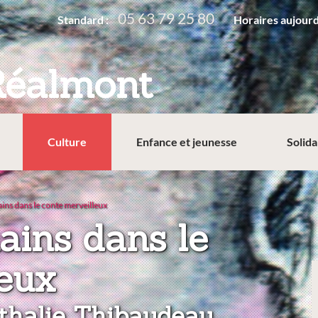
05 63 79 25 80
Standard :
Horaires aujourd
Réalmont
Culture
Enfance et jeunesse
Solida
ns dans le conte merveilleux
ins dans le
:
leux
thalie Thibaudeau