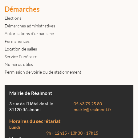
Démarches
Élections
Démarches administratives
Autorisations d'urbanisme
Permanences
Location de salles
Service Funéraire
Numéros utiles
Permission de voirie ou de stationnement
Mairie de Réalmont
3 rue de l'Hôtel de ville
05 63 79 25 80
81120 Réalmont
mairie@realmont.fr
Horaires du secrétariat
Lundi
9h - 12h15 / 13h30 - 17h15