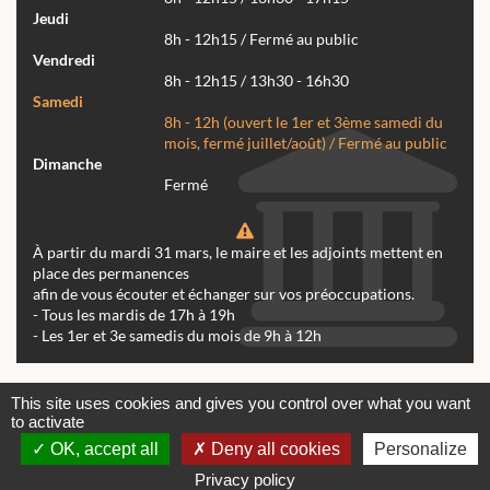
Jeudi
8h - 12h15 / Fermé au public
Vendredi
8h - 12h15 / 13h30 - 16h30
Samedi
8h - 12h (ouvert le 1er et 3ème samedi du
mois, fermé juillet/août) / Fermé au public
Dimanche
Fermé
À partir du mardi 31 mars, le maire et les adjoints mettent en
place des permanences
afin de vous écouter et échanger sur vos préoccupations.
- Tous les mardis de 17h à 19h
- Les 1er et 3e samedis du mois de 9h à 12h
Actualités
Archives
Agenda
This site uses cookies and gives you control over what you want
to activate
Contactez-nous
Mentions légales
OK, accept all
Deny all cookies
Personalize
© tous droits réservés Mairie de Réalmont 2024 -
Conception & Réalisation Web RK Création
Privacy policy