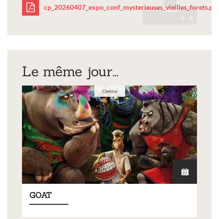
cp_20260407_expo_conf_mysterieuses_vieilles_forets.pdf
cp_20260407_expo_conf_
Le même jour...
Cinéma
GOAT