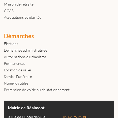
Maison de retraite
CCAS
Associations Solidarités
Démarches
Élections
Démarches administratives
Autorisations d'urbanisme
Permanences
Location de salles
Service Funéraire
Numéros utiles
Permission de voirie ou de stationnement
Mairie de Réalmont
3 rue de l'Hôtel de ville
05 63 79 25 80