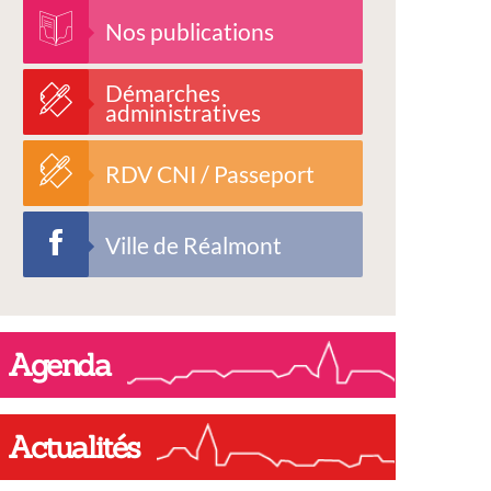
Nos publications
Démarches
administratives
RDV CNI / Passeport
Ville de Réalmont
Agenda
Actualités