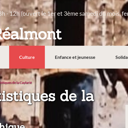
8h - 12h (ouvert le 1er et 3ème samedi du mois, fe
Réalmont
Culture
Enfance et jeunesse
Solida
stiques de la Caylarié
istiques de la
hique