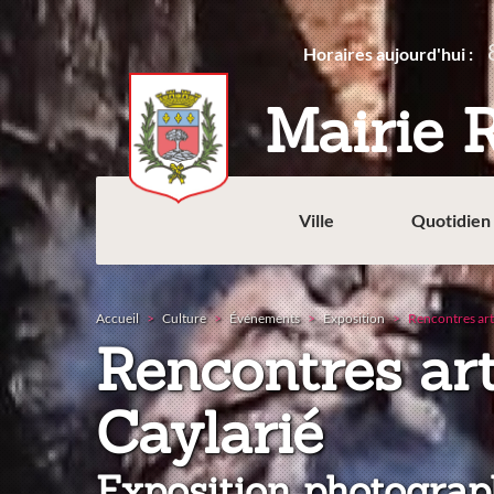
Aller
au
Horaires aujourd'hui :
contenu
principal
Mairie 
Ville
Quotidien
Accueil
Culture
Événements
Exposition
Rencontres arti
Rencontres art
:
Caylarié
Exposition photograp