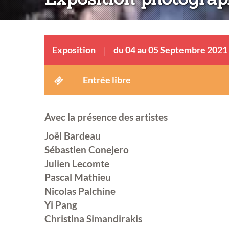
Exposition
du 04 au 05 Septembre 2021
Entrée libre
Avec la présence des artistes
Joël Bardeau
Sébastien Conejero
Julien Lecomte
Pascal Mathieu
Nicolas Palchine
Yi Pang
Christina Simandirakis