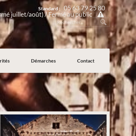
05 63 79 25 80
Standard :
rmé juillet/août) / Fermé au public
rités
Démarches
Contact
Permission de voirie ou de stationnement