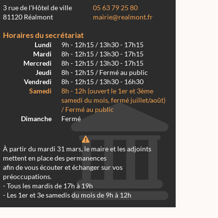
3 rue de l'Hôtel de ville
05 63 79 25 80
81120 Réalmont
mairie@realmont.fr
Horaires du secrétariat
Lundi
9h - 12h15 / 13h30 - 17h15
Mardi
8h - 12h15 / 13h30 - 17h15
Mercredi
8h - 12h15 / 13h30 - 17h15
Jeudi
8h - 12h15 / Fermé au public
Vendredi
8h - 12h15 / 13h30 - 16h30
Samedi
8h - 12h (ouvert le 1er et 3ème
samedi du mois, fermé juillet/août)
/ Fermé au public
Dimanche
Fermé
À partir du mardi 31 mars, le maire et les adjoints
mettent en place des permanences
afin de vous écouter et échanger sur vos
préoccupations.
- Tous les mardis de 17h à 19h
- Les 1er et 3e samedis du mois de 9h à 12h