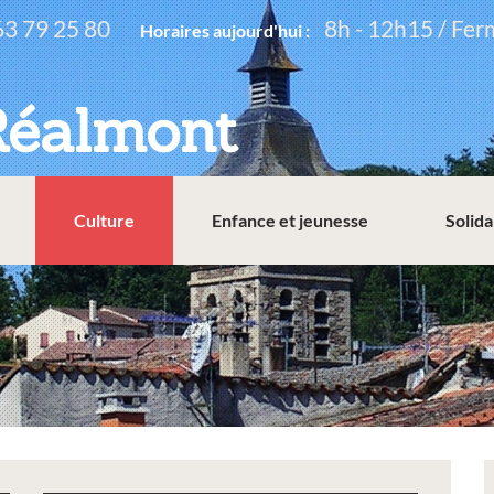
63 79 25 80
8h - 12h15 / Fer
Horaires aujourd'hui :
Réalmont
Culture
Enfance et jeunesse
Solida