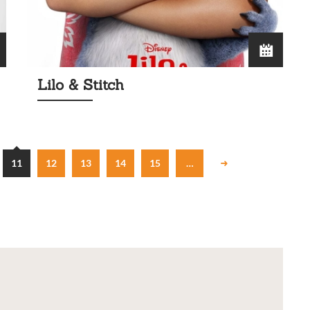
Lilo & Stitch
11
12
13
14
15
…