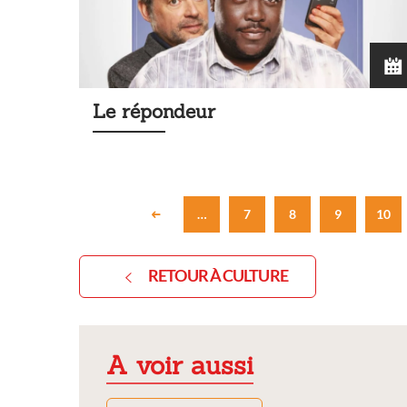
Le répondeur
…
7
8
9
10
RETOUR À CULTURE
A voir aussi