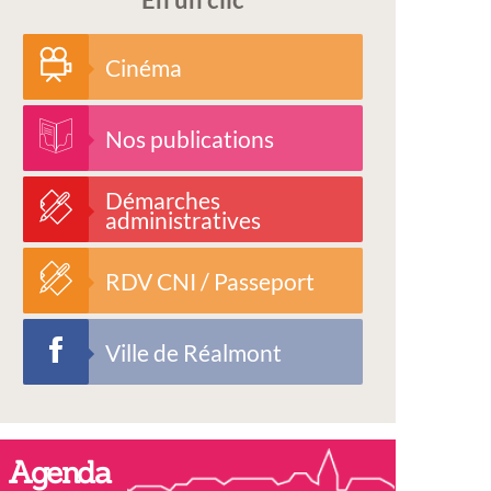
Cinéma
Nos publications
Démarches
administratives
RDV CNI / Passeport
Ville de Réalmont
Agenda