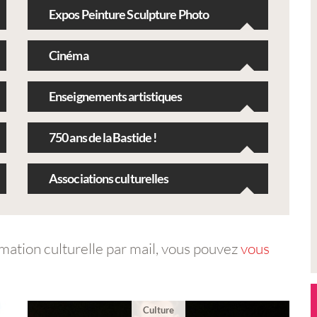
Expos Peinture Sculpture Photo
Cinéma
Enseignements artistiques
750 ans de la Bastide !
Associations culturelles
mation culturelle par mail, vous pouvez
vous
Culture