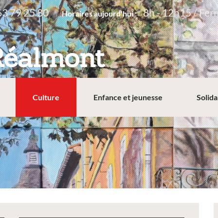
63 79 25 80
8h - 12h15 / Fer
Horaires aujourd'hui :
Réalmont
Culture
Enfance et jeunesse
Solida