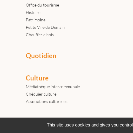
Office du tourisme
Histoire
Patrimoine
Petite Ville de Demain
Chaufferie bois
Quotidien
Culture
Médiathèque intercommunale
Chéquier culturel
Associations culturelles
Actualités
Archives
Agenda
This site uses cookies and gives you control