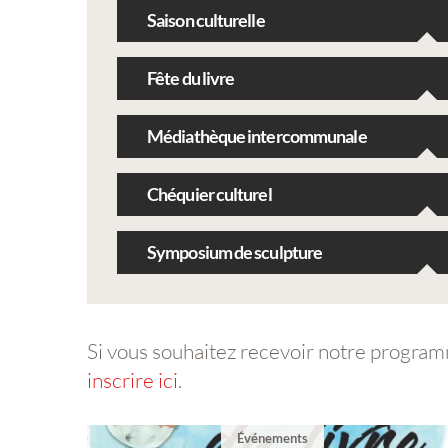
Saison culturelle
Fête du livre
Médiathèque intercommunale
Chéquier culturel
Symposium de sculpture
Si vous souhaitez recevoir notre program
inscrire ici
.
Événements