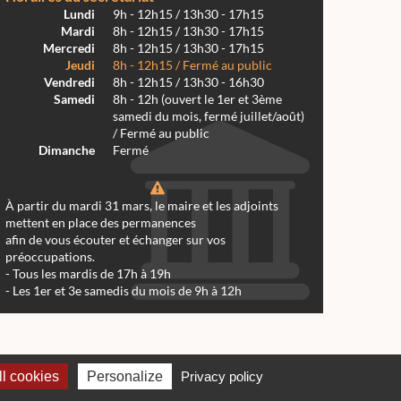
Lundi
9h - 12h15 / 13h30 - 17h15
Mardi
8h - 12h15 / 13h30 - 17h15
Mercredi
8h - 12h15 / 13h30 - 17h15
Jeudi
8h - 12h15 / Fermé au public
Vendredi
8h - 12h15 / 13h30 - 16h30
Samedi
8h - 12h (ouvert le 1er et 3ème
samedi du mois, fermé juillet/août)
/ Fermé au public
Dimanche
Fermé
À partir du mardi 31 mars, le maire et les adjoints
mettent en place des permanences
afin de vous écouter et échanger sur vos
préoccupations.
- Tous les mardis de 17h à 19h
- Les 1er et 3e samedis du mois de 9h à 12h
 Réalmont 2024 -
Conception & Réalisation Web RK Création
l cookies
Personalize
Privacy policy