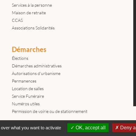
Services à la personne
Maison de retraite
CCAS
Associations Solidarités
Démarches
Élections
Démarches administratives
Autorisations d'urbanisme
Permanences
Location de salles
Service Funéraire
Numéros utiles
Permission de voirie ou de stationnement
Contactez-nous
Mentions légales
© tous droits réservés Mairie de
 over what you want to activate
OK, accept all
Deny al