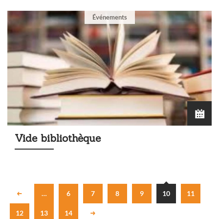
Événements
Vide bibliothèque
…
6
7
8
9
10
11
12
13
14