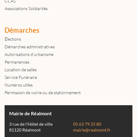
CCAS
Associations Solidarités
Démarches
Élections
Démarches administratives
Autorisations d'urbanisme
Permanences
Location de salles
Service Funéraire
Numéros utiles
Permission de voirie ou de stationnement
Mairie de Réalmont
3 rue de l'Hôtel de ville
05 63 79 25 80
81120 Réalmont
mairie@realmont.fr