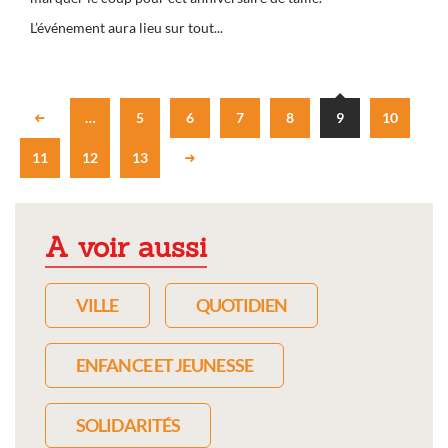
L’événement aura lieu sur tout...
…
5
6
7
8
9
10
11
12
13
A voir aussi
VILLE
QUOTIDIEN
ENFANCE ET JEUNESSE
SOLIDARITÉS