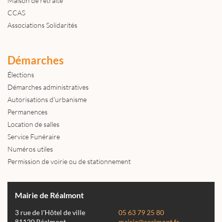
Maison de retraite
CCAS
Associations Solidarités
Démarches
Élections
Démarches administratives
Autorisations d'urbanisme
Permanences
Location de salles
Service Funéraire
Numéros utiles
Permission de voirie ou de stationnement
Mairie de Réalmont
3 rue de l'Hôtel de ville
05 63 79 25 80
81120 Réalmont
mairie@realmont.fr