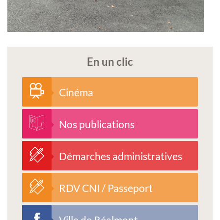
En un clic
Cinéma
Nos publications
Démarches administratives
RDV CNI / Passeport
Ville de Réalmont