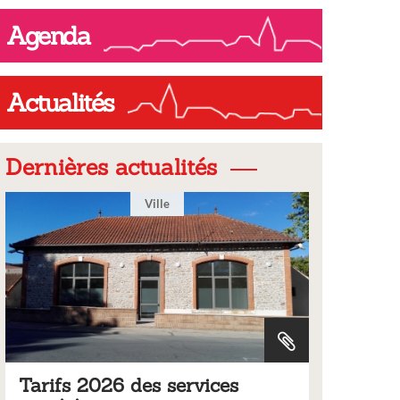
ompleter.pdf
Agenda
Actualités
Dernières actualités
Ville
Tarifs 2026 des services
Bulleti