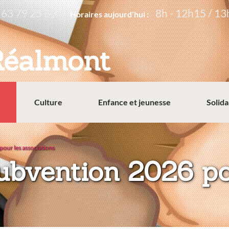
 63 79 25 80
8h - 12h15 / 13
Horaires aujourd'hui :
Réalmont
Culture
Enfance et jeunesse
Solida
our les associations
bvention 2026 po