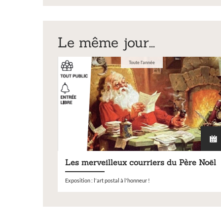
dossier_de_demand
Le même jour...
Toute l'année
Exposition
Les merveilleux courriers du Père Noël
Exposition : l'art postal à l'honneur !
Inscription Réal'Art 20