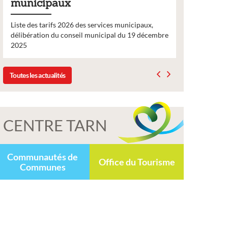
municipaux
2026
Liste des tarifs 2026 des services municipaux,
Comme chaq
délibération du conseil municipal du 19 décembre
nouveau nu
2025
bulletin d’
Toutes les actualités
CENTRE TARN
Communautés de
Office du Tourisme
Communes