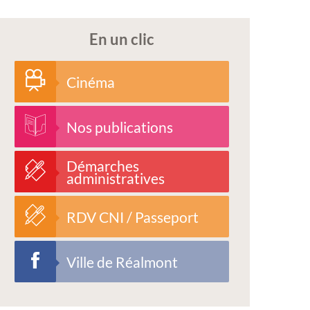
En un clic
Cinéma
Nos publications
Démarches
administratives
RDV CNI / Passeport
Ville de Réalmont