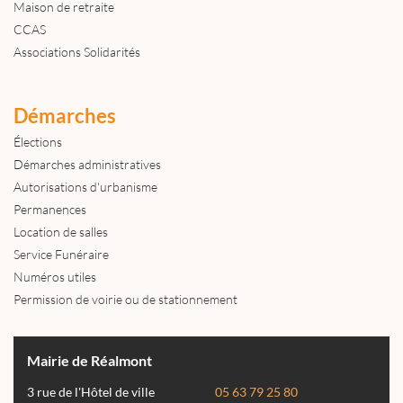
Maison de retraite
CCAS
Associations Solidarités
Démarches
Élections
Démarches administratives
Autorisations d'urbanisme
Permanences
Location de salles
Service Funéraire
Numéros utiles
Permission de voirie ou de stationnement
Mairie de Réalmont
3 rue de l'Hôtel de ville
05 63 79 25 80