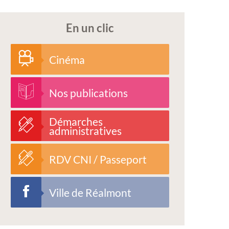
En un clic
Cinéma
Nos publications
Démarches
administratives
RDV CNI / Passeport
Ville de Réalmont