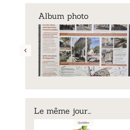
Album photo
Exposition
Le même jour...
Inscription Réal'Art 
Quotidien