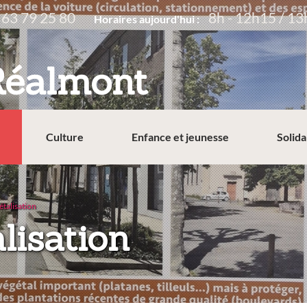
 63 79 25 80
8h - 12h15 / 13
Horaires aujourd'hui :
Réalmont
Culture
Enfance et jeunesse
Solida
étalisation
:
lisation