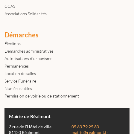
CCAS
Associations Solidarités
Démarches
Élections
Démarches administratives
Autorisations d'urbanisme
Permanences
Location de salles
Service Funéraire
Numéros utiles
Permission de voirie ou de stationnement
Mairie de Réalmont
3 rue de l'Hôtel de ville
05 63 79 25 80
81120 Réalmont
mairie@realmont.fr