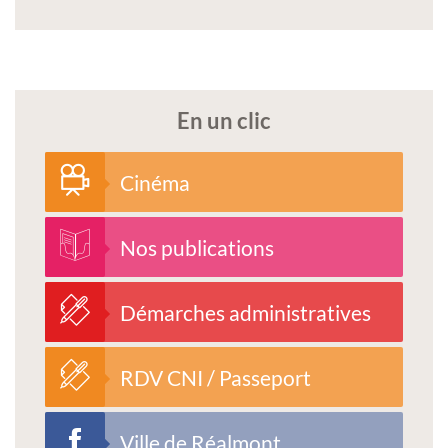
En un clic
Cinéma
Nos publications
Démarches administratives
RDV CNI / Passeport
Ville de Réalmont