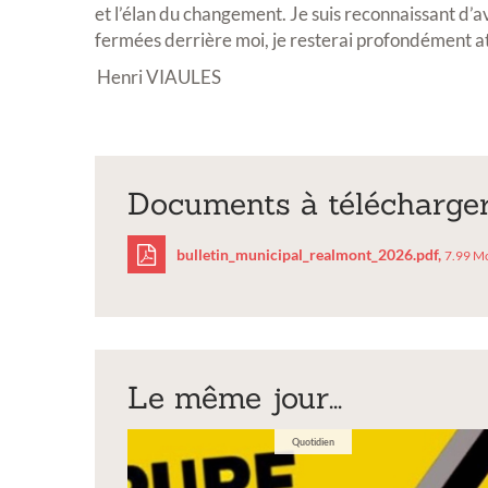
et l’élan du changement. Je suis reconnaissant d’a
Exposition
fermées derrière moi, je resterai profondément a
Henri VIAULES
Documents à télécharge
Inscription Réal'Art
bulletin_municipal_realmont_2026.pdf,
7.99 M
exposition de peintu
sculptures et photo
bulletin_municipal
Vous souhaitez exposer vos oeuvr
exposition annuelle ?
Le même jour...
Quotidien