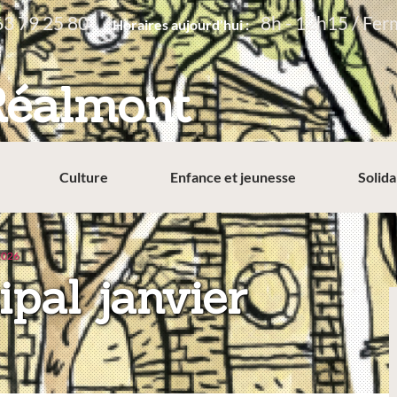
63 79 25 80
8h - 12h15 / Fer
Horaires aujourd'hui :
Réalmont
Culture
Enfance et jeunesse
Solida
 2026
ipal janvier