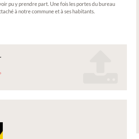
voir pu y prendre part. Une fois les portes du bureau
Petite Ville de Demain
ttaché à notre commune et à ses habitants.
r
 2026 -
Signature de l'avenant à la
o
res,
convention Petite Ville de
s
Demain
_realmont_2026.pdf
es lors de notre