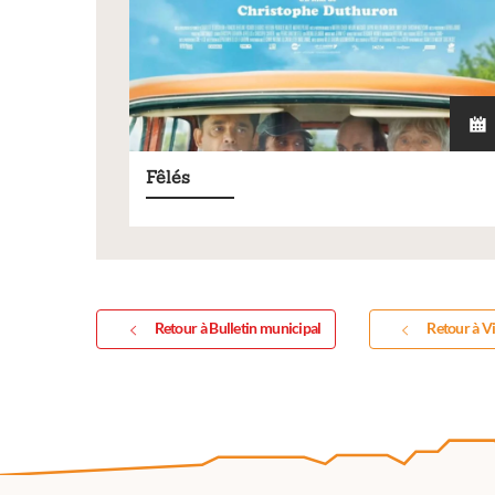
Fêlés
Retour à Bulletin municipal
Retour à Vi