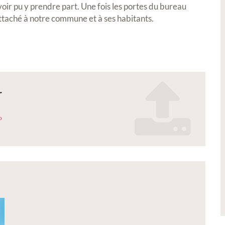
voir pu y prendre part. Une fois les portes du bureau
Exposition
Petite Ville de Demain
ttaché à notre commune et à ses habitants.
r
Réal'Art 2026 -
Signature de l'avenant
o
 peintures,
convention Petite Vill
t photos
Demain
_realmont_2026.pdf
er vos oeuvres lors de notre
?