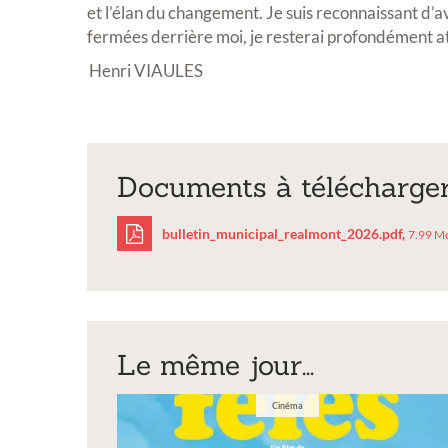
et l’élan du changement. Je suis reconnaissant d’a
fermées derrière moi, je resterai profondément a
Henri VIAULES
Documents à télécharge
Inscription 
bulletin_municipal_realmont_2026.pdf,
7.99 M
exposition de
sculptures e
bulletin_municipal
Vous souhaitez expos
exposition annuelle 
Le même jour...
Cinéma