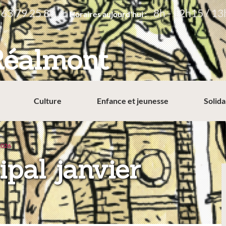
 63 79 25 80
8h - 12h15 / 13
Horaires aujourd'hui :
Réalmont
Culture
Enfance et jeunesse
Solida
 2026
ipal janvier